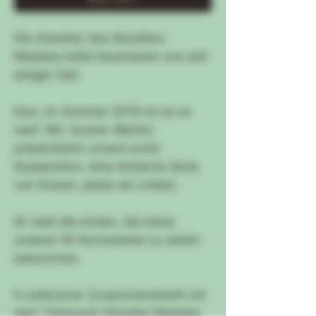
Die Arbeiten des Künstlers
Mojtaba Adibi faszinieren uns seit
einiger Zeit.
Nun, im Sommer 2019 ist es so
weit: Wir, Sucher (Berlin)
präsentieren unsere erste
Kooperation, eine limitierte Serie
von Kissen, jedes ein Unikat.
Ihr seid die ersten, die eines
unserer 50 Kunstwerke zu sehen
bekommen.
In exklusiver Zusammenarbeit mit
dem Teheraner Künstler Mojtaba