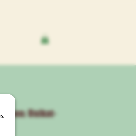
issen: Unikat-
e.
040