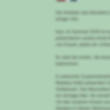
Die Arbeiten des Künstlers 
einiger Zeit.
Nun, im Sommer 2019 ist es 
präsentieren unsere erste Ko
von Kissen, jedes ein Unika
Ihr seid die ersten, die ei
bekommen.
In exklusiver Zusammenarb
Mojtaba Adibi präsentiert S
Sofakissen. Das Besondere 
ein einziges Mal. Ob einz
mit den anderen Kissen aus
Designs in Deinen Wohnraum