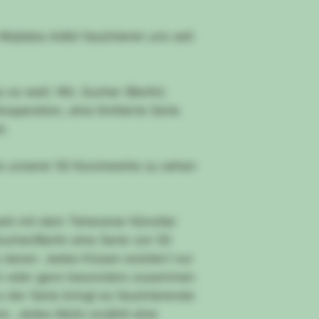
Mojtaba Adibi faszinieren uns seit
so weit: Wir, Sucher (Berlin)
operation, eine limitierte Serie
t.
nes unserer 50 Kunstwerke zu sehen
eit mit dem Teheraner Künstler
ucher/Berlin eine Serie von 50
daran: Jedes Kissen existiert nur
eln oder ganz besonders zusammen
 der Serie bringt es faszinierende
. Jedes Motiv erzählt eine