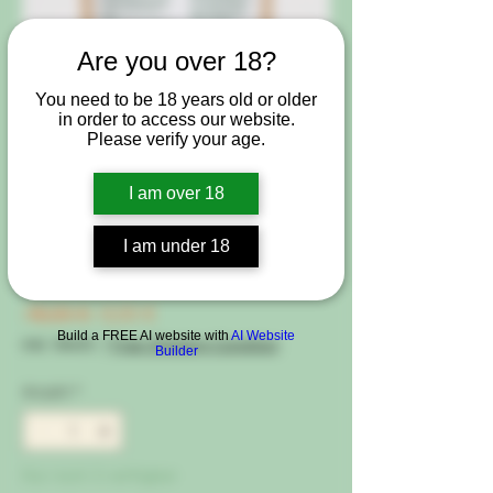
Are you over 18?
You need to be 18 years old or older
in order to access our website.
Please verify your age.
Artikelnummer: GB-EBZ-ODAuto
Easybudz - Outdoor
I am over 18
Dünger- Für
I am under 18
Autoflower-Pflanzen
Standardpreis
Sale-
 18,00 € 
9,00 €
Preis
Build a FREE AI website with
AI Website
inkl. MwSt.
|
Free Shipping Condtion
Builder
Anzahl
*
Nur noch 3 verfügbar