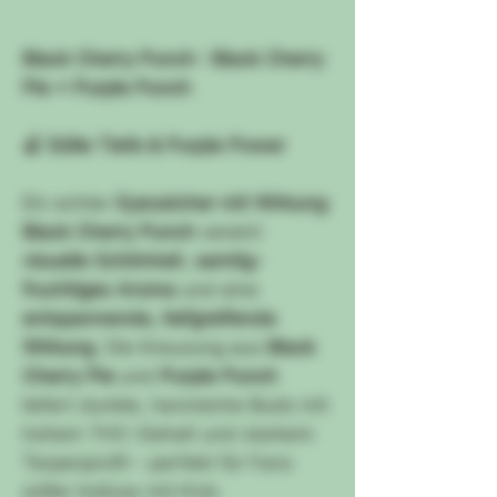
Black Cherry Punch : Black Cherry
Pie × Purple Punch
🍒 Süße Tiefe & Purple Power
Ein echter
Eyecatcher mit Wirkung
:
Black Cherry Punch
vereint
visuelle Schönheit
,
samtig-
fruchtiges Aroma
und eine
entspannende, tiefgreifende
Wirkung
. Die Kreuzung aus
Black
Cherry Pie
und
Purple Punch
liefert dunkle, harzreiche Buds mit
hohem THC-Gehalt und starkem
Terpenprofil – perfekt für Fans
süßer Indicas mit Kick.