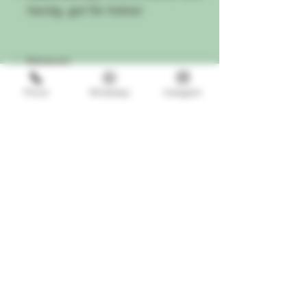
harzig, gut für Indoor
✨
Erlebnis
Phone
WhatsApp
Instagram
Tief entspannend
, leicht
euphorisch und körperlich spürbar
– ideal für den Abend, kreative
Ruhephasen oder zur
Regeneration.
Perfekt für:
Serienabende, Musik,
Selfcare & gute Gespräche
🧬
Strain Facts – Black Cherry
Punch
Typ
Indica-dominant (ca.