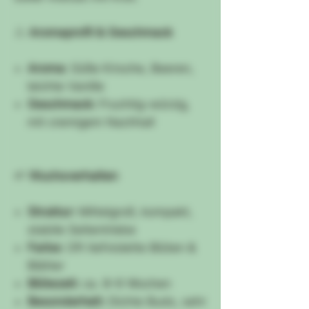
👃
Aromaprofil & Geschmack
Aroma:
Süße Kirsche, Beeren,
leichte Vanille
Geschmack:
Fruchtig-würzig,
mit cremigem Nachhall
🌱
Wuchsverhalten
Struktur:
Mittelgroß, kompakt,
stabile Seitentriebe
Farbe:
Oft tiefviolette Blüten &
Blätter
Blütezeit:
ca. 8–9 Wochen
Besonderheit:
Dichte Buds, sehr