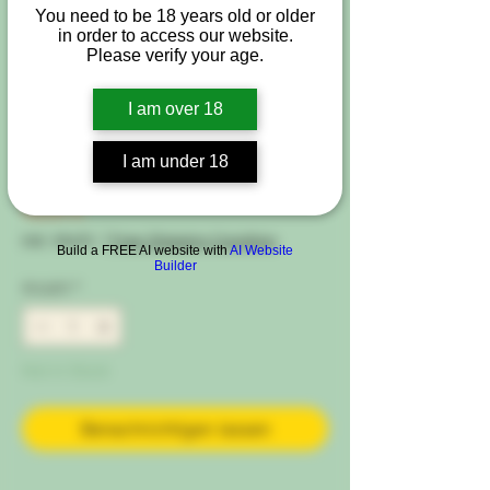
You need to be 18 years old or older
in order to access our website.
Please verify your age.
Artikelnummer: GB-Clones-BCP
I am over 18
Steckling : Black
Cherry Punch
I am under 18
Preis
18,00 €
inkl. MwSt.
|
Free Shipping Condtion
Build a FREE AI website with
AI Website
Builder
Anzahl
*
Not in Stock
Benachrichtigen lassen