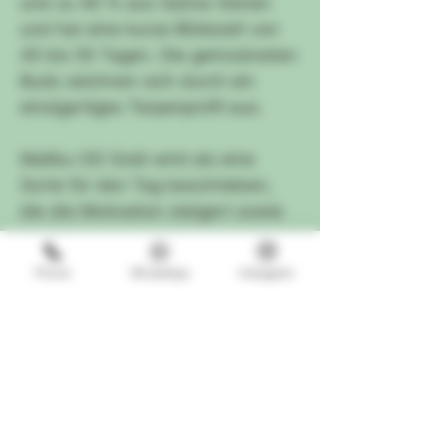
und zu 40 % aus Sativa-Genen
und hat eine kurze Blütezeit von
45 bis 55 Tagen. Die getrockneten
Buds zeichnen sich durch ein
einzigartiges Terpenprofil aus.
Malibu OG Gold wird als eine
Sorte für den Tag beschrieben,
die die Motivation steigert sowie
die Stimmung und Konzentration
verbessert.Wenn Gärtner die
Phone
WhatsApp
Instagram
beeindruckende Palette an
violetten Farbtönen sehen, die die
feminisierten Malibu OG Gold
Hanfsamen hervorbringen,
kommen sie aus dem Staunen
nicht mehr heraus. Um diese neue
Sorte zu kreieren, wurden Mendo