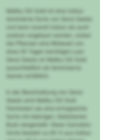
Malibu OG Gold ist eine indica-
dominierte Sorte von Sensi Seeds
und kann sowohl indoor als auch
outdoor angebaut werden, wobei
die Pflanzen eine Blütezeit von
etwa 50 Tagen benötigen.Laut
Sensi Seeds ist Malibu OG Gold
ausschließlich als feminisierte
Samen erhältlich.
In der Beschreibung von Sensi
Seeds wird Malibu OG Gold
Feminisiert als eine ertragreiche
Sorte mit klebrigen, lilafarbenen
Buds dargestellt. Diese Cannabis-
Sorte besteht zu 60 % aus Indica-