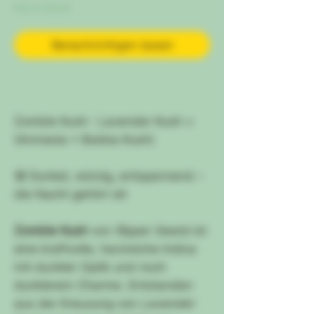
Not in Stock
Benachrichtigen lassen
Zombie Kush : Lavender Kush ×
(Amnesia × Bubba Kush)
🧟 Dunkel, würzig, entspannend –
die Nacht gehört dir
Zombie Kush
von
Ripper Seeds
ist
eine kraftvolle, harzreiche Indica
mit dunkler Optik und noch
dunklerem Charme. Entstanden
aus der Kreuzung von
Lavender