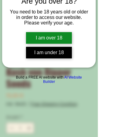
Are you over 18?
You need to be 18 years old or older
in order to access our website.
Please verify your age.
I am over 18
Artikelnummer: GB-CLones-ZKR
I am under 18
Steckling : Zombie
Kush von Ripper
Build a FREE AI website with
AI Website
Seeds
Builder
Preis
15,00 €
inkl. MwSt.
|
Free Shipping Condtion
Anzahl
*