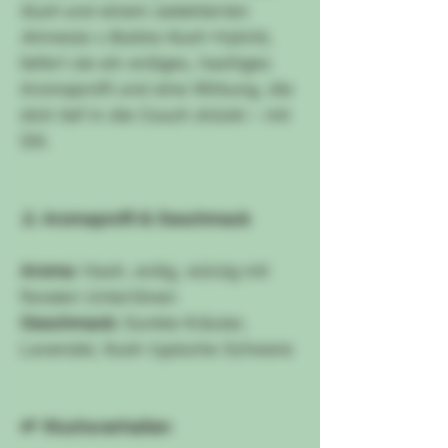
Kush
und einem selektierten
Amnesia x Bubba Kush
-Hybrid,
liefert sie ein erdiges, hashiges
Aromaprofil und eine Wirkung, die
dich tief in die Couch drückt – mit
Stil.
👃 Aromaprofil & Geschmack
Aroma:
Hash, erdig, würzig mit
floralen Untertönen
Geschmack:
Dunkle Kräuter,
Lavendel, Kush-typische Schwere
🌱 Wuchsverhalten