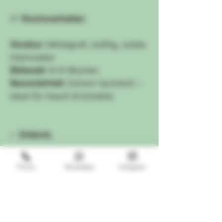
🌱
Wuchsverhalten
Struktur:
Mittelgroß, kräftig, solide
Internodien
Blütezeit:
8–9 Wochen
Besonderheit:
Extrem harzreich –
ideal für Hasch & Extrakte
✨
Erlebnis
Starke Hybridwirkung: beginnt mit
Phone
WhatsApp
Instagram
einem euphorisch-klaren Sativa-
Kick, der sich allmählich in ein
tiefes, warmes Indica-Bodyfeeling
überführt. Perfekt für kreative