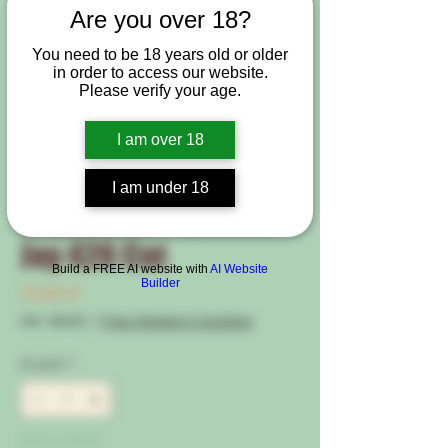
Are you over 18?
You need to be 18 years old or older
in order to access our website.
Please verify your age.
I am over 18
Artikelnummer: GB-Clones-SBMJ
In-Vitro Steckling :
I am under 18
Superboof – Mobile
Jay 420 Cut
Build a FREE AI website with
AI Website
Builder
Preis
23,00 €
inkl. MwSt.
|
Free Shipping Condtion
Anzahl
*
Not in Stock