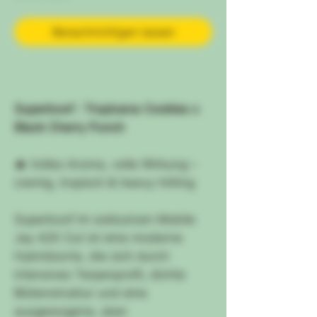
Benachrichtigen lassen
Superboof : Tropicana Cookies x
Black Cherry Punch
🔥
Volles Aroma, volle Wirkung –
cremig, tropisch & heavy-hitting
Superboof im exklusiven Mobile
Jay 420 Cut ist eine moderne
Hybridsorte, die sich durch
intensives Terpenprofil, dichte
Blütenstruktur und eine
ausgewogene, aber