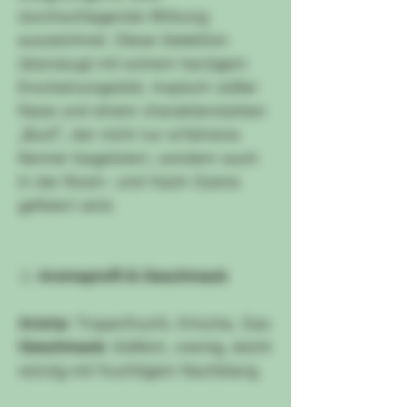
durchschlagende Wirkung
auszeichnet. Diese Selektion
überzeugt mit extrem harzigem
Erscheinungsbild, tropisch-süßer
Nase und einem charakterstarken
„Boof“, der nicht nur erfahrene
Kenner begeistert, sondern auch
in der Rosin- und Hash-Szene
gefeiert wird.
👃
Aromaprofil & Geschmack
Aroma:
Tropenfrucht, Kirsche, Gas
Geschmack:
Süßlich, cremig, leicht
würzig mit fruchtigem Nachklang