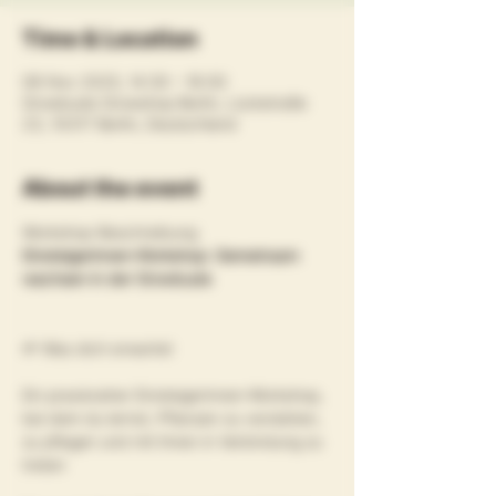
Time & Location
08 Nov 2025, 14:30 – 16:00
Growbude Growshop Berlin, Lückstraße
23, 10317 Berlin, Deutschland
About the event
Workshop-Beschreibung
Einsteigerinnen-Workshop: Gemeinsam 
wachsen in der Growbude
🌱 Was dich erwartet
Ein praxisnaher Einsteigerinnen-Workshop, 
bei dem du lernst, Pflanzen zu verstehen, 
zu pflegen und mit ihnen in Verbindung zu 
treten