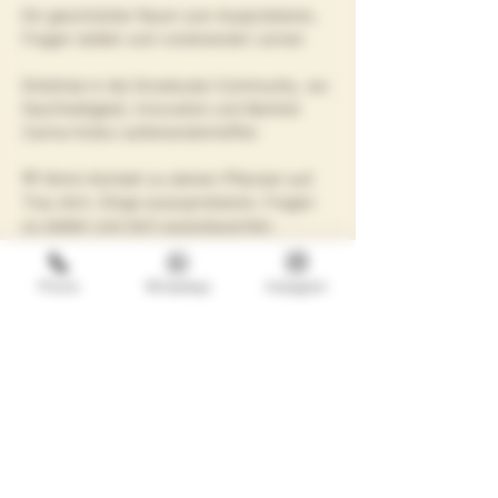
Ein geschützter Raum zum Ausprobieren, 
Fragen stellen und voneinander Lernen
Einblicke in die Growbude-Community, wo 
Nachhaltigkeit, Innovation und Berliner 
Canna-Kultur aufeinandertreffen
💚 Nimm Kontakt zu deinen Pflanzen auf.
Trau dich, Dinge auszuprobieren, Fragen 
zu stellen und dich auszutauschen.
Keine Angst vor Fehlern – it’s learning by 
doing!
Phone
WhatsApp
Instagram
Erlebe, wie schön es ist, etwas zu 
kultivieren und wachsen zu sehen.
🤝 Warum teilnehmen?
Lerne Gleichgesinnte aus dem Berliner 
Umfeld kennen – Gründerinnen, Kreative, 
Unternehmerinnen