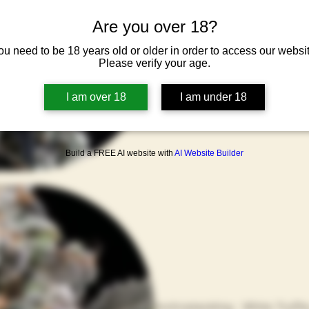
VAT Included
|
Free Shipping Condtion
Are you over 18?
Out of Stock
ou need to be 18 years old or older in order to access our websit
Please verify your age.
I am over 18
I am under 18
Build a FREE AI website with
AI Website Builder
Invitrosteckling : White Truff