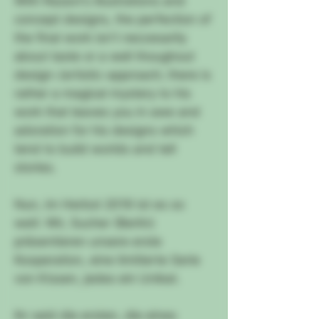
With Razavi's illustrations and
concept designs, the perfection of
the final work isn't neccesarily
about taste or a well thoughout
design-/artistic-approach; there is
rather a magical mystery to his
work that leaves you in awe and
adoration for his designs which
tend to build worlds and tell
stories.
Nun, im Herbst 2019 ist es so
weit: Wir, Sucher (Berlin)
präsentieren unsere erste
Kooperation, eine limitierte Serie
von Kissen, jedes ein Unikat.
Ihr seid die ersten, die eines