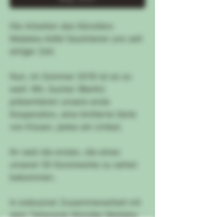
Die Arbeiten des Künstlers
Mojtaba Adibi faszinieren uns seit
einiger Zeit.
Nun, im Sommer 2019 ist es so
weit: Wir, Sucher (Berlin)
präsentieren unsere erste
Kooperation, eine limitierte Serie
von Kissen, jedes ein Unikat.
Ihr seid die ersten, die eines
unserer 50 Kunstwerke zu sehen
bekommen.
In exklusiver Zusammenarbeit mit
dem Teheraner Künstler Mojtaba